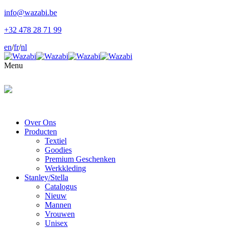
info@wazabi.be
+32 478 28 71 99
en
/
fr
/
nl
Menu
Over Ons
Producten
Textiel
Goodies
Premium Geschenken
Werkkleding
Stanley/Stella
Catalogus
Nieuw
Mannen
Vrouwen
Unisex